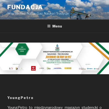
Przeskocz
FUNDACJA
do
Wiertnictwo-Nafta-Gaz, Nauka i Tradycje
treści
Menu
YoungPetro
YoungPetro to międzynarodowy magazyn studencki o