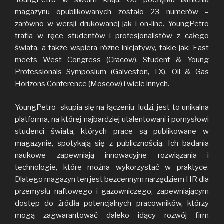
YoungPetro w swoim kraju. Od początku istnienia
magazynu opublikowanych zostało 23 numerów –
zarówno w wersji drukowanej jak i on-line. YoungPetro
trafia w ręce studentów i profesjonalistów z całego
świata, a także wspiera różne inicjatywy, takie jak: East
meets West Congress (Cracow), Student & Young
Professionals Symposium (Galveston, TX), Oil & Gas
Horizons Conference (Moscow) i wiele innych.
YoungPetro skupia się na łączeniu ludzi, jest to unikalna
platforma, na której najbardziej utalentowani i pomysłowi
studenci świata, których prace są publikowane w
magazynie, spotykają się z publicznością. Ich badania
naukowe zapewniają innowacyjne rozwiązania i
technologie, które można wykorzystać w praktyce.
Dlatego magazyn ten jest bezcennym narzędziem HR dla
przemysłu naftowego i gazowniczego, zapewniającym
dostęp do źródła potencjalnych pracowników, którzy
mogą zagwarantować daleko idący rozwój firm