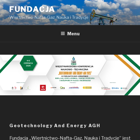
Przeskocz
FUNDACJA
do
Wiertnictwo-Nafta-Gaz, Nauka i Tradycje
treści
Menu
Geotechnology And Energy AGH
Fundacja „Wiertnictwo-Nafta-Gaz, Nauka i Tradycje” jest