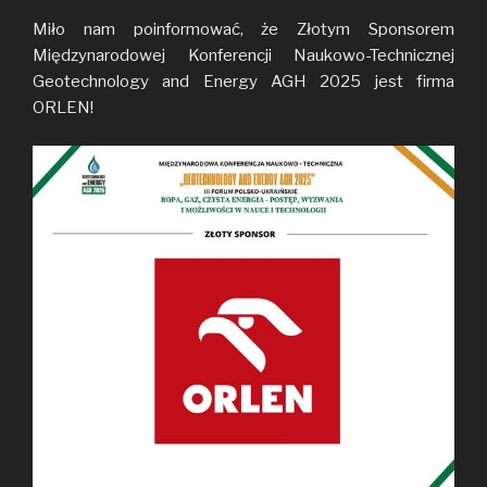
Miło nam poinformować, że Złotym Sponsorem
Międzynarodowej Konferencji Naukowo-Technicznej
Geotechnology and Energy AGH 2025 jest firma
ORLEN!